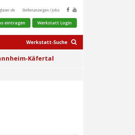
glaser.de
Stellenanzeigen / Jobs
os eintragen
Werkstatt Login
Werkstatt-Suche
nnheim-Käfertal