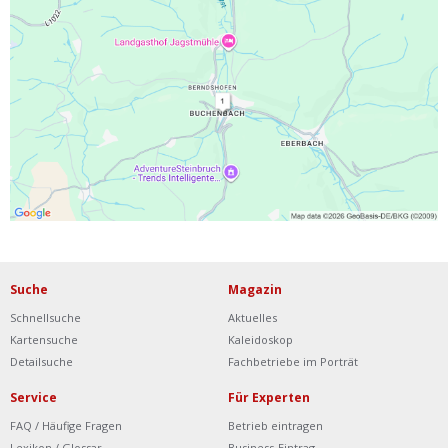
Ist Ihre Werkstatt schon dabei?
Kostenlos eintragen
Werkstatt Login
Suche
Magazin
Schnellsuche
Aktuelles
Kartensuche
Kaleidoskop
Detailsuche
Fachbetriebe im Porträt
Service
Für Experten
FAQ / Häufige Fragen
Betrieb eintragen
Lexikon / Glossar
Business-Eintrag