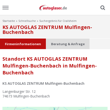
Startseite
Schnellsuche
Suchergebnis für Crailsheim
Menu
KS AUTOGLAS ZENTRUM Mulfingen-
Buchenbach
Home
Firmeninformationen
Beratung & Anfrage
News
Standort KS AUTOGLAS ZENTRUM
Ratgeber
Mulfingen-Buchenbach in Mulfingen-
Buchenbach
Scheibensuche
KS AUTOGLAS ZENTRUM Mulfingen-Buchenbach
FAQ
Langenburger Str. 12
74673
Mulfingen-Buchenbach
Lexikon