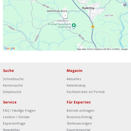
Ist Ihre Werkstatt schon dabei?
Kostenlos eintragen
Werkstatt Login
Suche
Magazin
Schnellsuche
Aktuelles
Kartensuche
Kaleidoskop
Detailsuche
Fachbetriebe im Porträt
Service
Für Experten
FAQ / Häufige Fragen
Betrieb eintragen
Lexikon / Glossar
Business-Eintrag
Expertenfrage
Stellenanzeigen
Newsletter
Expertenportal