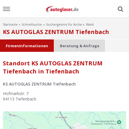
Startseite
Schnellsuche
Suchergebnis für Aicha v. Wald
Menu
KS AUTOGLAS ZENTRUM Tiefenbach
Home
Firmeninformationen
Beratung & Anfrage
News
Standort KS AUTOGLAS ZENTRUM
Tiefenbach in Tiefenbach
Ratgeber
KS AUTOGLAS ZENTRUM Tiefenbach
Scheibensuche
Hofmarkstr. 7
94113
Tiefenbach
FAQ
Lexikon