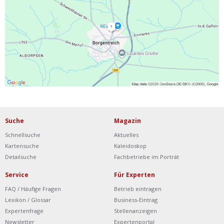
Ist Ihre Werkstatt schon dabei?
Kostenlos eintragen
Werkstatt Login
Suche
Magazin
Schnellsuche
Aktuelles
Kartensuche
Kaleidoskop
Detailsuche
Fachbetriebe im Porträt
Service
Für Experten
FAQ / Häufige Fragen
Betrieb eintragen
Lexikon / Glossar
Business-Eintrag
Expertenfrage
Stellenanzeigen
Newsletter
Expertenportal