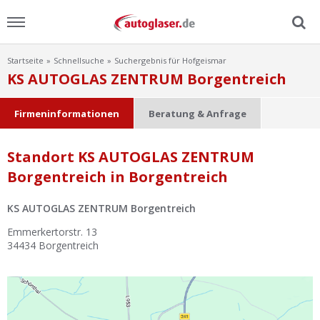
Startseite
Schnellsuche
Suchergebnis für Hofgeismar
Menu
KS AUTOGLAS ZENTRUM Borgentreich
Home
Firmeninformationen
Beratung & Anfrage
News
Standort KS AUTOGLAS ZENTRUM
Borgentreich in Borgentreich
Ratgeber
KS AUTOGLAS ZENTRUM Borgentreich
Scheibensuche
Emmerkertorstr. 13
34434
Borgentreich
FAQ
Lexikon