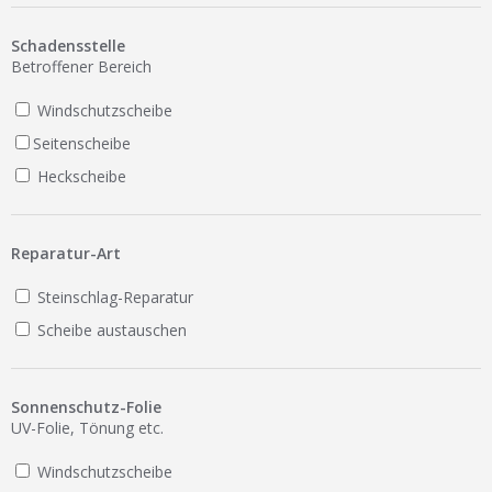
Ist Ihre Werkstatt schon dabei?
Schadensstelle
Kostenlos eintragen
Betroffener Bereich
Werkstatt Login
Windschutzscheibe
Seitenscheibe
Heckscheibe
Reparatur-Art
Steinschlag-Reparatur
Scheibe austauschen
Sonnenschutz-Folie
UV-Folie, Tönung etc.
Windschutzscheibe