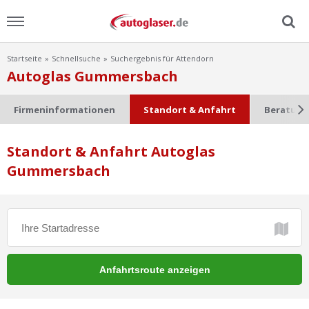
Startseite
Schnellsuche
Suchergebnis für Attendorn
Menu
Autoglas Gummersbach
Home
Firmeninformationen
Standort & Anfahrt
Beratung
News
Standort & Anfahrt Autoglas
Gummersbach
Ratgeber
Scheibensuche
FAQ
Lexikon