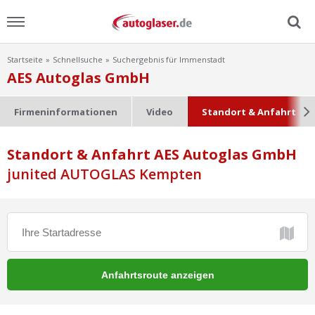
Startseite
Schnellsuche
Suchergebnis für Immenstadt
Menu
AES Autoglas GmbH
Home
Firmeninformationen
Video
Standort & Anfahrt
News
Standort & Anfahrt AES Autoglas GmbH
junited AUTOGLAS Kempten
Ratgeber
Scheibensuche
FAQ
Lexikon