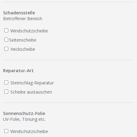
Ist Ihre Werkstatt schon dabei?
Schadensstelle
Kostenlos eintragen
Betroffener Bereich
Werkstatt Login
Windschutzscheibe
Seitenscheibe
Heckscheibe
Reparatur-Art
Steinschlag-Reparatur
Scheibe austauschen
Sonnenschutz-Folie
UV-Folie, Tönung etc.
Windschutzscheibe