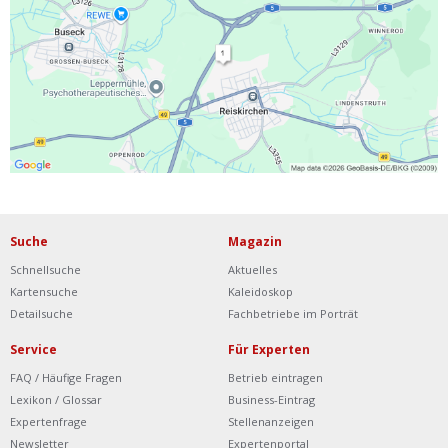
Ist Ihre Werkstatt schon dabei?
Kostenlos eintragen
Werkstatt Login
Suche
Magazin
Schnellsuche
Aktuelles
Kartensuche
Kaleidoskop
Detailsuche
Fachbetriebe im Porträt
Service
Für Experten
FAQ / Häufige Fragen
Betrieb eintragen
Lexikon / Glossar
Business-Eintrag
Expertenfrage
Stellenanzeigen
Newsletter
Expertenportal