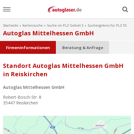
Startseite
Kartensuche
Suche im PLZ Gebiet 3
Suchergebnis für PLZ 35
Menu
Autoglas Mittelhessen GmbH
Home
Firmeninformationen
Beratung & Anfrage
News
Standort Autoglas Mittelhessen GmbH
in Reiskirchen
Ratgeber
Autoglas Mittelhessen GmbH
Scheibensuche
Robert-Bosch-Str. 8
35447
Reiskirchen
FAQ
Lexikon