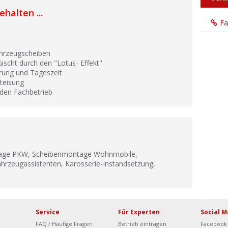
halten ...
F
Fahrzeugscheiben
ischt durch den "Lotus- Effekt"
erung und Tageszeit
nteisung
 den Fachbetrieb
tage PKW, Scheibenmontage Wohnmobile,
Fahrzeugassistenten, Karosserie-Instandsetzung,
Service
Für Experten
Social M
FAQ / Häufige Fragen
Betrieb eintragen
Facebook