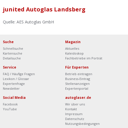
Ist Ihre Werkstatt schon dabei?
junited Autoglas Landsberg
Kostenlos eintragen
Quelle: AES Autoglas GmbH
Werkstatt Login
Suche
Magazin
Schnellsuche
Aktuelles
Kartensuche
Kaleidoskop
Detailsuche
Fachbetriebe im Porträt
Service
Für Experten
FAQ / Häufige Fragen
Betrieb eintragen
Lexikon / Glossar
Business-Eintrag
Expertenfrage
Stellenanzeigen
Newsletter
Expertenportal
Social Media
autoglaser.de
Facebook
Wir über uns
YouTube
Kontakt
Impressum
Datenschutz
Nutzungsbedingungen