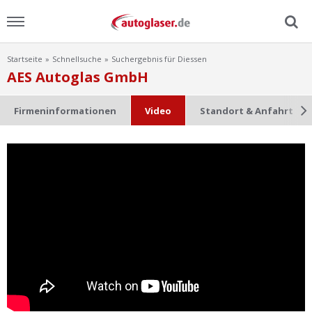
Startseite
Schnellsuche
Suchergebnis für Diessen
Menu
AES Autoglas GmbH
Home
Firmeninformationen
Video
Standort & Anfahrt
News
Ratgeber
Scheibensuche
FAQ
Lexikon