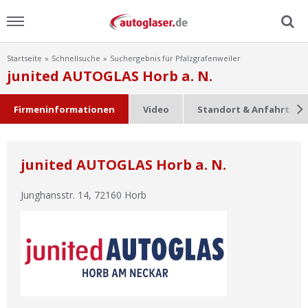
Startseite
Schnellsuche
Suchergebnis für Pfalzgrafenweiler
Menu
junited AUTOGLAS Horb a. N.
Home
Firmeninformationen
Video
Standort & Anfahrt
News
junited AUTOGLAS Horb a. N.
Ratgeber
Junghansstr. 14
,
72160
Horb
Scheibensuche
FAQ
Lexikon