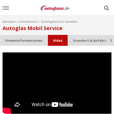
Startseite
Schnellsuche
Suchergebnis für Landshut
Menu
Autoglas Mobil Service
Home
Firmeninformationen
Video
Standort & Anfahrt
News
Ratgeber
Scheibensuche
FAQ
Lexikon