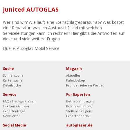
Ist Ihre Werkstatt schon dabei?
junited AUTOGLAS
Kostenlos eintragen
Wer sind wir? Wie läuft eine Steinschlagreparatur ab? Was kostet
Werkstatt Login
eine Reparatur, was ein Austausch? Und mit welchen
Serviceleistungen kann ich rechnen? Hier gibt's die Antworten auf
diese und viele weitere Fragen.
Quelle: Autoglas Mobil Service
Suche
Magazin
Schnellsuche
Aktuelles
Kartensuche
Kaleidoskop
Detailsuche
Fachbetriebe im Porträt
Service
Für Experten
FAQ / Häufige Fragen
Betrieb eintragen
Lexikon / Glossar
Business-Eintrag
Expertenfrage
Stellenanzeigen
Newsletter
Expertenportal
Social Media
autoglaser.de