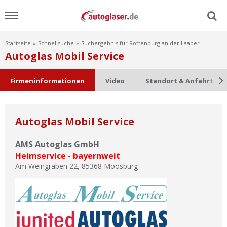
Startseite
Schnellsuche
Suchergebnis für Rottenburg an der Laaber
Menu
Autoglas Mobil Service
Home
Firmeninformationen
Video
Standort & Anfahrt
News
Autoglas Mobil Service
Ratgeber
AMS Autoglas GmbH
Scheibensuche
Heimservice - bayernweit
Am Weingraben 22
,
85368
Moosburg
FAQ
Lexikon