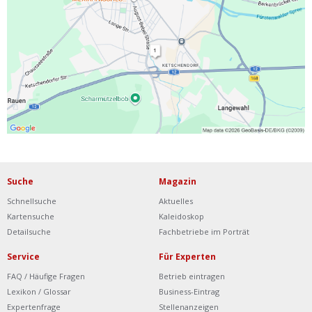
Ist Ihre Werkstatt schon dabei?
Kostenlos eintragen
Werkstatt Login
Suche
Magazin
Schnellsuche
Aktuelles
Kartensuche
Kaleidoskop
Detailsuche
Fachbetriebe im Porträt
Service
Für Experten
FAQ / Häufige Fragen
Betrieb eintragen
Lexikon / Glossar
Business-Eintrag
Expertenfrage
Stellenanzeigen