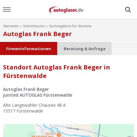
Startseite
Schnellsuche
Suchergebnis für Storkow
Menu
Autoglas Frank Beger
Home
Firmeninformationen
Beratung & Anfrage
News
Standort Autoglas Frank Beger in
Fürstenwalde
Ratgeber
Autoglas Frank Beger
Scheibensuche
junited AUTOGLAS Fürstenwalde
Alte Langewahler Chausee 48 A
FAQ
15517
Fürstenwalde
Lexikon