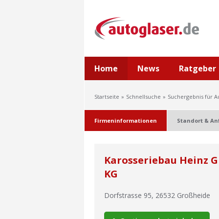
Home
News
Ratgeber
Startseite
Schnellsuche
Suchergebnis für A
Firmeninformationen
Standort & An
Karosseriebau Heinz 
KG
Dorfstrasse 95
,
26532
Großheide