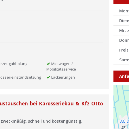
Mon
Dien
Mitt
Donn
Frei
Sam
hrzeugabholung
Mietwagen /
Mobilitätsservice
Anfa
rosserieinstandsetzung
Lackierungen
austauschen bei Karosseriebau & Kfz Otto
 zweckmäßig, schnell und kostengünstig.