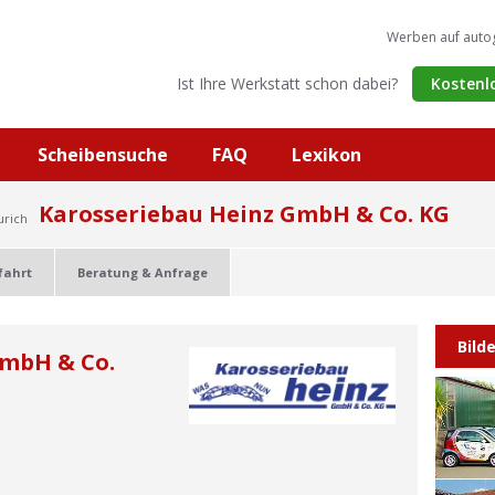
Werben auf auto
Ist Ihre Werkstatt schon dabei?
Kostenl
Scheibensuche
FAQ
Lexikon
Karosseriebau Heinz GmbH & Co. KG
urich
fahrt
Beratung & Anfrage
Bild
GmbH & Co.