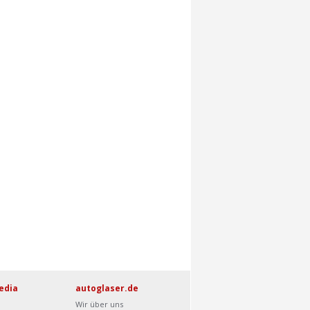
edia
autoglaser.de
Wir über uns