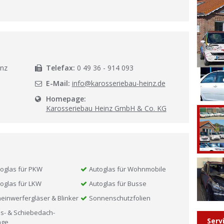
l
inz
Telefax:
0 49 36 - 914 093
E-Mail:
info@karosseriebau-heinz.de
Homepage:
Karosseriebau Heinz GmbH & Co. KG
oglas für PKW
Autoglas für Wohnmobile
oglas für LKW
Autoglas für Busse
einwerfergläser & Blinker
Sonnenschutzfolien
s- & Schiebedach-
Serv
age