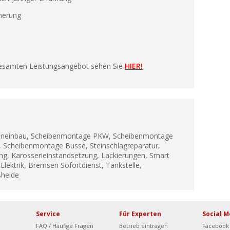
cherung
gesamten Leistungsangebot sehen Sie
HIER!
beneinbau, Scheibenmontage PKW, Scheibenmontage
Scheibenmontage Busse, Steinschlagreparatur,
ung, Karosserieinstandsetzung, Lackierungen, Smart
Elektrik, Bremsen Sofortdienst, Tankstelle,
ßheide
Service
Für Experten
Social M
FAQ / Häufige Fragen
Betrieb eintragen
Facebook