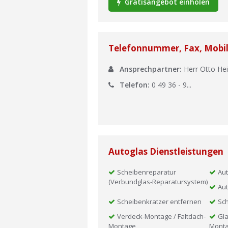
Gratisangebot einholen
Telefonnummer, Fax, Mobi
Ansprechpartner:
Herr Otto He
Telefon:
0 49 36 - 9...
Autoglas Dienstleistungen
Scheibenreparatur
Aut
(Verbundglas-Reparatursystem)
Aut
Scheibenkratzer entfernen
Sch
Verdeck-Montage / Faltdach-
Gla
Montage
Mont