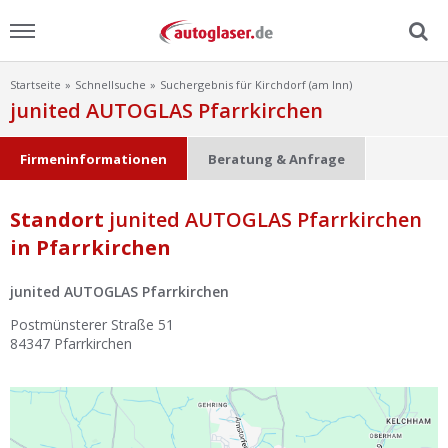
Startseite
Schnellsuche
Suchergebnis für Kirchdorf (am Inn)
Menu
junited AUTOGLAS Pfarrkirchen
Home
Firmeninformationen
Beratung & Anfrage
News
Standort
junited AUTOGLAS Pfarrkirchen
in Pfarrkirchen
Ratgeber
junited AUTOGLAS Pfarrkirchen
Scheibensuche
Postmünsterer Straße 51
84347
Pfarrkirchen
FAQ
Lexikon