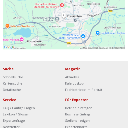
Ist Ihre Werkstatt schon dabei?
Kostenlos eintragen
Werkstatt Login
Suche
Magazin
Schnellsuche
Aktuelles
Kartensuche
Kaleidoskop
Detailsuche
Fachbetriebe im Porträt
Service
Für Experten
FAQ / Häufige Fragen
Betrieb eintragen
Lexikon / Glossar
Business-Eintrag
Expertenfrage
Stellenanzeigen
Newsletter
Expertenportal