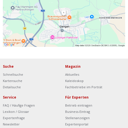
Ist Ihre Werkstatt schon dabei?
Kostenlos eintragen
Werkstatt Login
Suche
Magazin
Schnellsuche
Aktuelles
Kartensuche
Kaleidoskop
Detailsuche
Fachbetriebe im Porträt
Service
Für Experten
FAQ / Häufige Fragen
Betrieb eintragen
Lexikon / Glossar
Business-Eintrag
Expertenfrage
Stellenanzeigen
Newsletter
Expertenportal