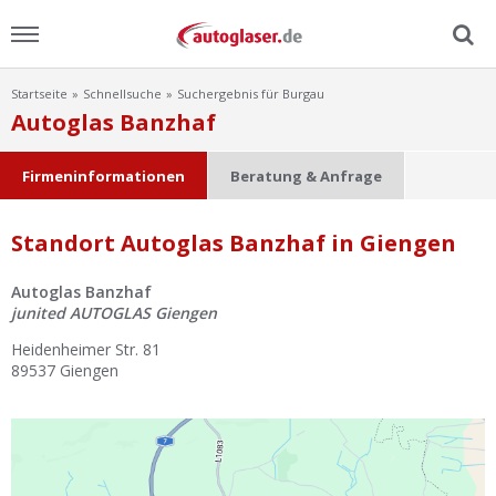
Startseite
Schnellsuche
Suchergebnis für Burgau
Menu
Autoglas Banzhaf
Home
Firmeninformationen
Beratung & Anfrage
News
Standort Autoglas Banzhaf in Giengen
Ratgeber
Autoglas Banzhaf
junited AUTOGLAS Giengen
Scheibensuche
Heidenheimer Str. 81
89537
Giengen
FAQ
Lexikon