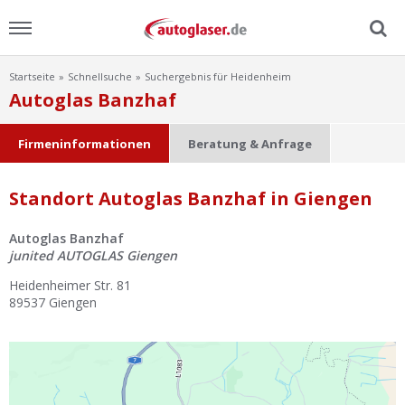
Startseite
Schnellsuche
Suchergebnis für Heidenheim
Menu
Autoglas Banzhaf
Home
Firmeninformationen
Beratung & Anfrage
News
Standort Autoglas Banzhaf in Giengen
Ratgeber
Autoglas Banzhaf
junited AUTOGLAS Giengen
Scheibensuche
Heidenheimer Str. 81
89537
Giengen
FAQ
Lexikon