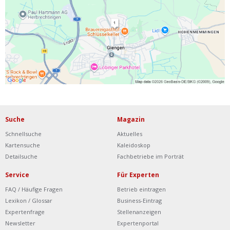
Ist Ihre Werkstatt schon dabei?
Kostenlos eintragen
Werkstatt Login
Suche
Magazin
Schnellsuche
Aktuelles
Kartensuche
Kaleidoskop
Detailsuche
Fachbetriebe im Porträt
Service
Für Experten
FAQ / Häufige Fragen
Betrieb eintragen
Lexikon / Glossar
Business-Eintrag
Expertenfrage
Stellenanzeigen
Newsletter
Expertenportal