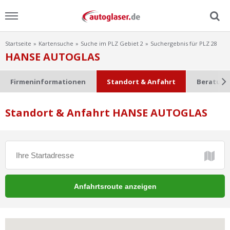
Startseite
Kartensuche
Suche im PLZ Gebiet 2
Suchergebnis für PLZ 28
Menu
HANSE AUTOGLAS
Home
Firmeninformationen
Standort & Anfahrt
Beratung
News
Standort & Anfahrt HANSE AUTOGLAS
Ratgeber
Scheibensuche
FAQ
Lexikon