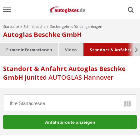
Startseite
Schnellsuche
Suchergebnis für Langenhagen
Menu
Autoglas Beschke GmbH
Home
Firmeninformationen
Video
Standort & Anfahrt
News
Standort & Anfahrt Autoglas Beschke
GmbH
Ratgeber
junited AUTOGLAS Hannover
Scheibensuche
FAQ
Lexikon