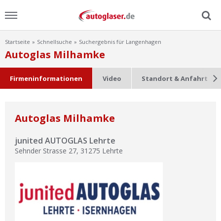
Startseite
Schnellsuche
Suchergebnis für Langenhagen
Menu
Autoglas Milhamke
Home
Firmeninformationen
Video
Standort & Anfahrt
News
Autoglas Milhamke
Ratgeber
junited AUTOGLAS Lehrte
Scheibensuche
Sehnder Strasse 27
,
31275
Lehrte
FAQ
Lexikon