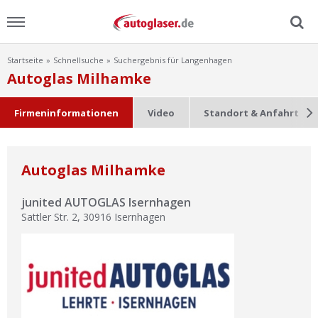
Startseite
Schnellsuche
Suchergebnis für Langenhagen
Menu
Autoglas Milhamke
Home
Firmeninformationen
Video
Standort & Anfahrt
News
Autoglas Milhamke
Ratgeber
junited AUTOGLAS Isernhagen
Scheibensuche
Sattler Str. 2
,
30916
Isernhagen
FAQ
Lexikon