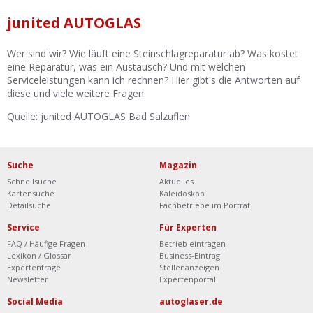
Ist Ihre Werkstatt schon dabei?
junited AUTOGLAS
Kostenlos eintragen
Wer sind wir? Wie läuft eine Steinschlagreparatur ab? Was kostet
Werkstatt Login
eine Reparatur, was ein Austausch? Und mit welchen
Serviceleistungen kann ich rechnen? Hier gibt's die Antworten auf
diese und viele weitere Fragen.
Quelle: junited AUTOGLAS Bad Salzuflen
Suche
Magazin
Schnellsuche
Aktuelles
Kartensuche
Kaleidoskop
Detailsuche
Fachbetriebe im Porträt
Service
Für Experten
FAQ / Häufige Fragen
Betrieb eintragen
Lexikon / Glossar
Business-Eintrag
Expertenfrage
Stellenanzeigen
Newsletter
Expertenportal
Social Media
autoglaser.de