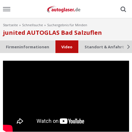
Startseite
Schnellsuche
Suchergebnis für Minden
Menu
junited AUTOGLAS Bad Salzuflen
Home
Firmeninformationen
Video
Standort & Anfahrt
News
Ratgeber
Scheibensuche
FAQ
Lexikon