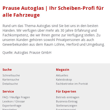
Ist Ihre Werkstatt schon dabei?
Prause Autoglas | Ihr Scheiben-Profi für
Kostenlos eintragen
alle Fahrzeuge
Werkstatt Login
Rund um das Thema Autoglas sind Sie bei uns in den besten
Händen. Wir verfügen über mehr als 30 Jahre Erfahrung und
Fachkompetenz, die wir Ihnen gerne zur Verfügung stellen. Zu
unseren Kunden gehören sowohl Privatpersonen als auch
Gewerbekunden aus dem Raum Löhne, Herford und Umgebung.
Quelle: Autoglas Prause GmbH
Suche
Magazin
Schnellsuche
Aktuelles
Kartensuche
Kaleidoskop
Detailsuche
Fachbetriebe im Porträt
Service
Für Experten
FAQ / Häufige Fragen
Betrieb eintragen
Lexikon / Glossar
Business-Eintrag
Expertenfrage
Stellenanzeigen
Newsletter
Expertenportal