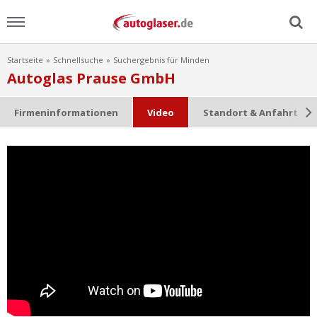
Startseite
Schnellsuche
Suchergebnis für Minden
Menu
Autoglas Prause GmbH
Home
Firmeninformationen
Video
Standort & Anfahrt
News
Ratgeber
Scheibensuche
FAQ
Lexikon