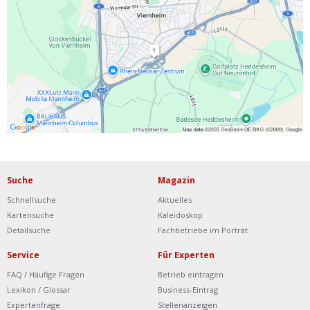
Ist Ihre Werkstatt schon dabei?
Kostenlos eintragen
Werkstatt Login
Suche
Magazin
Schnellsuche
Aktuelles
Kartensuche
Kaleidoskop
Detailsuche
Fachbetriebe im Porträt
Service
Für Experten
FAQ / Häufige Fragen
Betrieb eintragen
Lexikon / Glossar
Business-Eintrag
Expertenfrage
Stellenanzeigen