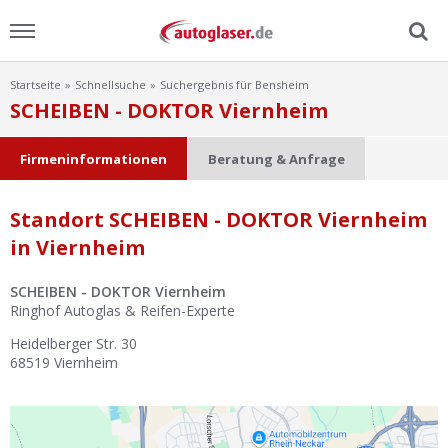
Startseite
Schnellsuche
Suchergebnis für Bensheim
Menu
SCHEIBEN - DOKTOR Viernheim
Home
Firmeninformationen
Beratung & Anfrage
News
Standort SCHEIBEN - DOKTOR Viernheim
in Viernheim
Ratgeber
SCHEIBEN - DOKTOR Viernheim
Scheibensuche
Ringhof Autoglas & Reifen-Experte
Heidelberger Str. 30
FAQ
68519
Viernheim
Lexikon