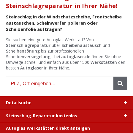
Ist Ihre Werkstatt schon dabei?
Steinschlagreparatur in Ihrer Nähe!
Kostenlos eintragen
Steinschlag in der Windschutzscheibe, Frontscheibe
austauschen, Scheinwerfer polieren oder
Werkstatt Login
Scheibenfolie auftragen?
Sie suchen eine gute Autoglas Werkstatt? Von
Steinschlagreparatur
über
Scheibenaustausch
und
Scheibentönung
bis zur professionellen
Scheibenversiegelung
- bei
autoglaser.de
finden Sie ohne
Umwege schnell und einfach aus über 1500
Werkstätten
den
besten
Autoglaser
in Ihrer Nähe.
Detailsuche
Steinschlag-Reparatur kostenlos
Autoglas Werkstätten direkt anzeigen