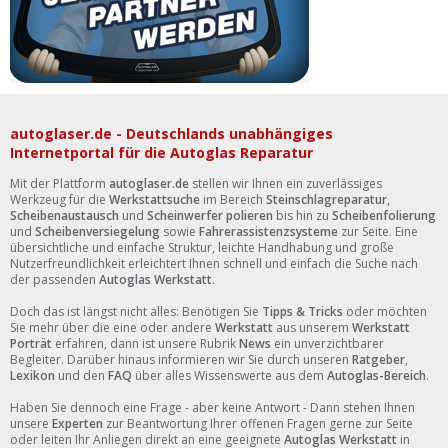
autoglaser.de - Deutschlands unabhängiges
Internetportal für die Autoglas Reparatur
Mit der Plattform
autoglaser.de
stellen wir Ihnen ein zuverlässiges
Werkzeug für die
Werkstattsuche
im Bereich
Steinschlagreparatur
,
Scheibenaustausch
und
Scheinwerfer polieren
bis hin zu
Scheibenfolierung
und
Scheibenversiegelung
sowie
Fahrerassistenzsysteme
zur Seite. Eine
übersichtliche und einfache Struktur, leichte Handhabung und große
Nutzerfreundlichkeit erleichtert Ihnen schnell und einfach die Suche nach
der passenden
Autoglas Werkstatt
.
Doch das ist längst nicht alles: Benötigen Sie
Tipps & Tricks
oder möchten
Sie mehr über die eine oder andere
Werkstatt
aus unserem
Werkstatt
Porträt
erfahren, dann ist unsere Rubrik
News
ein unverzichtbarer
Begleiter. Darüber hinaus informieren wir Sie durch unseren
Ratgeber
,
Lexikon
und den
FAQ
über alles Wissenswerte aus dem
Autoglas-Bereich
.
Haben Sie dennoch eine Frage - aber keine Antwort - Dann stehen Ihnen
unsere
Experten
zur Beantwortung Ihrer offenen Fragen gerne zur Seite
oder leiten Ihr Anliegen direkt an eine geeignete
Autoglas Werkstatt
in