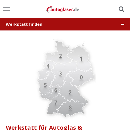
Werkstatt finden
Menu
Home
News
Ratgeber
Scheibensuche
FAQ
Lexikon
Werkstatt für Autoglas &