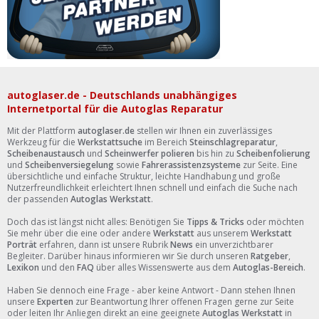
autoglaser.de - Deutschlands unabhängiges
Internetportal für die Autoglas Reparatur
Mit der Plattform
autoglaser.de
stellen wir Ihnen ein zuverlässiges
Werkzeug für die
Werkstattsuche
im Bereich
Steinschlagreparatur
,
Scheibenaustausch
und
Scheinwerfer polieren
bis hin zu
Scheibenfolierung
und
Scheibenversiegelung
sowie
Fahrerassistenzsysteme
zur Seite. Eine
übersichtliche und einfache Struktur, leichte Handhabung und große
Nutzerfreundlichkeit erleichtert Ihnen schnell und einfach die Suche nach
der passenden
Autoglas Werkstatt
.
Doch das ist längst nicht alles: Benötigen Sie
Tipps & Tricks
oder möchten
Sie mehr über die eine oder andere
Werkstatt
aus unserem
Werkstatt
Porträt
erfahren, dann ist unsere Rubrik
News
ein unverzichtbarer
Begleiter. Darüber hinaus informieren wir Sie durch unseren
Ratgeber
,
Lexikon
und den
FAQ
über alles Wissenswerte aus dem
Autoglas-Bereich
.
Haben Sie dennoch eine Frage - aber keine Antwort - Dann stehen Ihnen
unsere
Experten
zur Beantwortung Ihrer offenen Fragen gerne zur Seite
oder leiten Ihr Anliegen direkt an eine geeignete
Autoglas Werkstatt
in