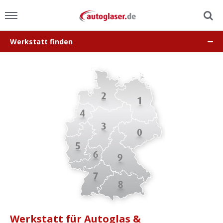
Werkstatt finden
Menu
Home
News
Ratgeber
Scheibensuche
FAQ
Lexikon
Werkstatt für Autoglas &