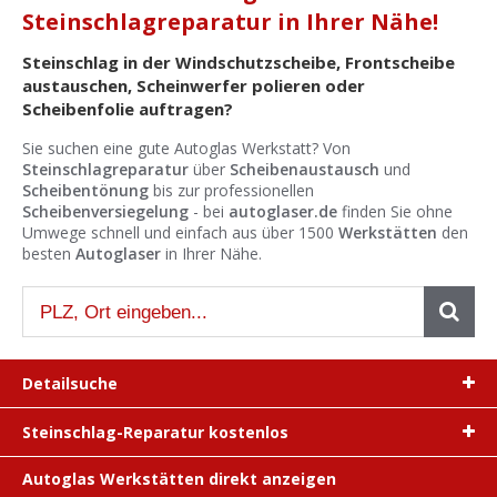
Ist Ihre Werkstatt schon dabei?
Steinschlagreparatur in Ihrer Nähe!
Kostenlos eintragen
Steinschlag in der Windschutzscheibe, Frontscheibe
austauschen, Scheinwerfer polieren oder
Werkstatt Login
Scheibenfolie auftragen?
Sie suchen eine gute Autoglas Werkstatt? Von
Steinschlagreparatur
über
Scheibenaustausch
und
Scheibentönung
bis zur professionellen
Scheibenversiegelung
- bei
autoglaser.de
finden Sie ohne
Umwege schnell und einfach aus über 1500
Werkstätten
den
besten
Autoglaser
in Ihrer Nähe.
Detailsuche
Steinschlag-Reparatur kostenlos
Autoglas Werkstätten direkt anzeigen