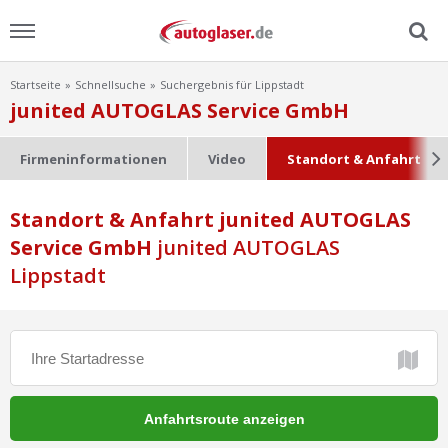
Startseite
Schnellsuche
Suchergebnis für Lippstadt
Menu
junited AUTOGLAS Service GmbH
Home
Firmeninformationen
Video
Standort & Anfahrt
News
Standort & Anfahrt junited AUTOGLAS
Service GmbH
Ratgeber
junited AUTOGLAS
Lippstadt
Scheibensuche
FAQ
Lexikon