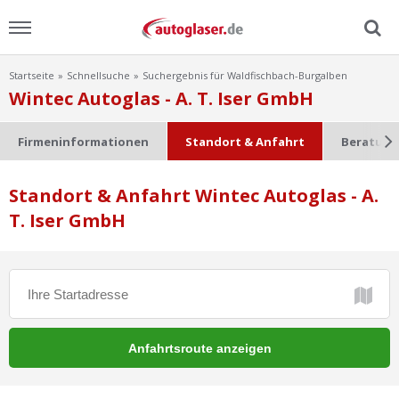
Startseite
Schnellsuche
Suchergebnis für Waldfischbach-Burgalben
Menu
Wintec Autoglas - A. T. Iser GmbH
Home
Firmeninformationen
Standort & Anfahrt
Beratung
News
Standort & Anfahrt Wintec Autoglas - A.
T. Iser GmbH
Ratgeber
Scheibensuche
FAQ
Lexikon