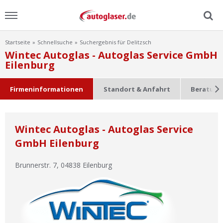
Startseite
Schnellsuche
Suchergebnis für Delitzsch
Menu
Wintec Autoglas - Autoglas Service GmbH
Eilenburg
Home
Firmeninformationen
Standort & Anfahrt
Beratung
News
Ratgeber
Wintec Autoglas - Autoglas Service
GmbH Eilenburg
Scheibensuche
Brunnerstr. 7
,
04838
Eilenburg
FAQ
Lexikon