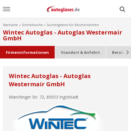
Startseite
Schnellsuche
Suchergebnis für Reichertshofen
Menu
Wintec Autoglas - Autoglas Westermair
GmbH
Home
Firmeninformationen
Standort & Anfahrt
Beratung
News
Ratgeber
Wintec Autoglas - Autoglas
Westermair GmbH
Scheibensuche
Manchinger Str. 72
,
85053
Ingolstadt
FAQ
Lexikon