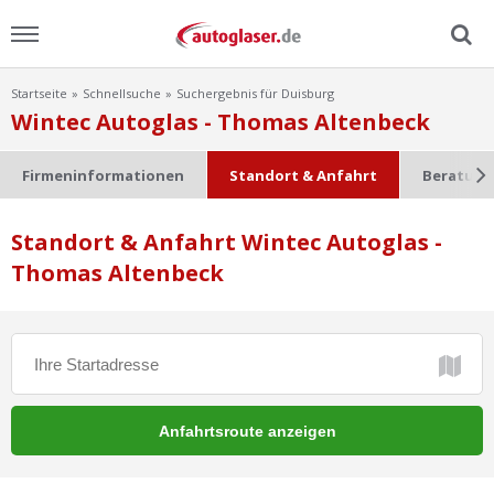
Startseite
Schnellsuche
Suchergebnis für Duisburg
Menu
Wintec Autoglas - Thomas Altenbeck
Home
Firmeninformationen
Standort & Anfahrt
Beratung
News
Standort & Anfahrt Wintec Autoglas -
Thomas Altenbeck
Ratgeber
Scheibensuche
FAQ
Lexikon