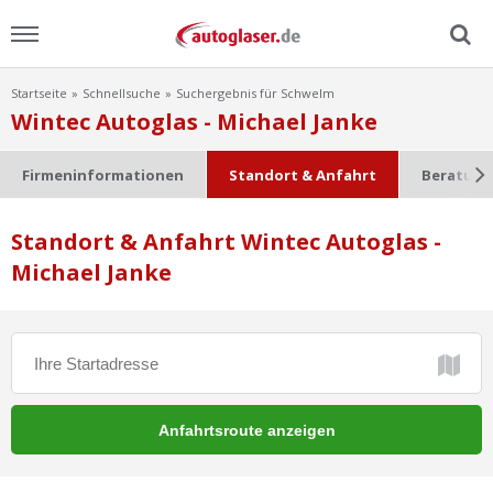
Startseite
Schnellsuche
Suchergebnis für Schwelm
Menu
Wintec Autoglas - Michael Janke
Home
Firmeninformationen
Standort & Anfahrt
Beratung
News
Standort & Anfahrt Wintec Autoglas -
Michael Janke
Ratgeber
Scheibensuche
FAQ
Lexikon