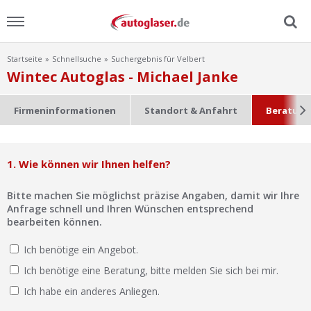
Startseite
Schnellsuche
Suchergebnis für Velbert
Menu
Wintec Autoglas - Michael Janke
Home
Firmeninformationen
Standort & Anfahrt
Beratung
News
1. Wie können wir Ihnen helfen?
Ratgeber
Bitte machen Sie möglichst präzise Angaben, damit wir Ihre
Scheibensuche
Anfrage schnell und Ihren Wünschen entsprechend
bearbeiten können.
FAQ
Ich benötige ein Angebot.
Ich benötige eine Beratung, bitte melden Sie sich bei mir.
Lexikon
Ich habe ein anderes Anliegen.