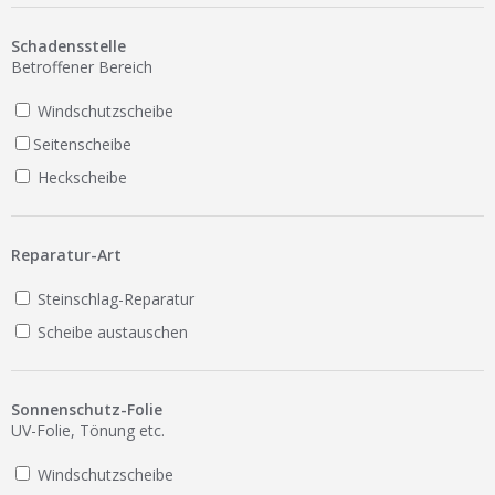
Ist Ihre Werkstatt schon dabei?
Schadensstelle
Kostenlos eintragen
Betroffener Bereich
Werkstatt Login
Windschutzscheibe
Seitenscheibe
Heckscheibe
Reparatur-Art
Steinschlag-Reparatur
Scheibe austauschen
Sonnenschutz-Folie
UV-Folie, Tönung etc.
Windschutzscheibe