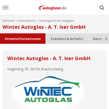
Startseite
Schnellsuche
Suchergebnis für Salzgitter
Menu
Wintec Autoglas - A. T. Iser GmbH
Home
Firmeninformationen
Standort & Anfahrt
Beratung
News
Wintec Autoglas - A. T. Iser GmbH
Ratgeber
Hagenring 70
,
38106
Braunschweig
Scheibensuche
FAQ
Lexikon