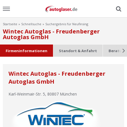
Startseite
Schnellsuche
Suchergebnis für Neufinsing
Menu
Wintec Autoglas - Freudenberger
Autoglas GmbH
Home
Firmeninformationen
Standort & Anfahrt
Beratung
News
Ratgeber
Wintec Autoglas - Freudenberger
Autoglas GmbH
Scheibensuche
Karl-Weinmair-Str. 5
,
80807
München
FAQ
Lexikon