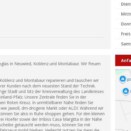
Dien
Mitt
Donn
Frei
Sam
Anfa
oglas in Neuwied, Koblenz und Montabaur. Wir freuen
Koblenz und Montabaur reparieren und tauschen wir
erer Kunden nach dem neuesten Stand der Technik.
ige Stadt und Sitz der Kreisverwaltung des Landkreises
and-Pfalz. Unsere Zentrale finden Sie in der
en Roten Kreuz. In unmittelbarer Nähe finden Sie
 wie Jawoll, dm-drogerie Markt oder ALDI. Während wir
können Sie also in Ruhe shoppen gehen. Für den kleinen
ei Hoefer sowie der Imbiss Casa Margitta in der Nähe
ntscheibe getauscht werden muss, können Sie mit
hrzeug mobil bleiben. Vielleicht nutzen Sie dann die