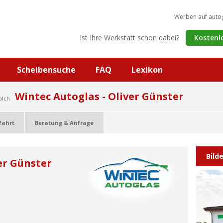
Werben auf auto
Ist Ihre Werkstatt schon dabei?
Kostenl
Scheibensuche
FAQ
Lexikon
Wintec Autoglas - Oliver Günster
olch
fahrt
Beratung & Anfrage
Bild
er Günster