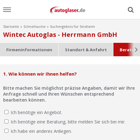
Startseite
Schnellsuche
Suchergebnis für Sinsheim
Menu
Wintec Autoglas - Herrmann GmbH
Home
Firmeninformationen
Standort & Anfahrt
Beratung
News
1. Wie können wir Ihnen helfen?
Ratgeber
Bitte machen Sie möglichst präzise Angaben, damit wir Ihre
Scheibensuche
Anfrage schnell und Ihren Wünschen entsprechend
bearbeiten können.
FAQ
Ich benötige ein Angebot.
Ich benötige eine Beratung, bitte melden Sie sich bei mir.
Lexikon
Ich habe ein anderes Anliegen.