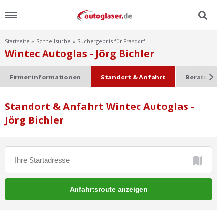
Startseite
Schnellsuche
Suchergebnis für Frasdorf
Menu
Wintec Autoglas - Jörg Bichler
Home
Firmeninformationen
Standort & Anfahrt
Beratung
News
Standort & Anfahrt Wintec Autoglas -
Jörg Bichler
Ratgeber
Scheibensuche
FAQ
Lexikon