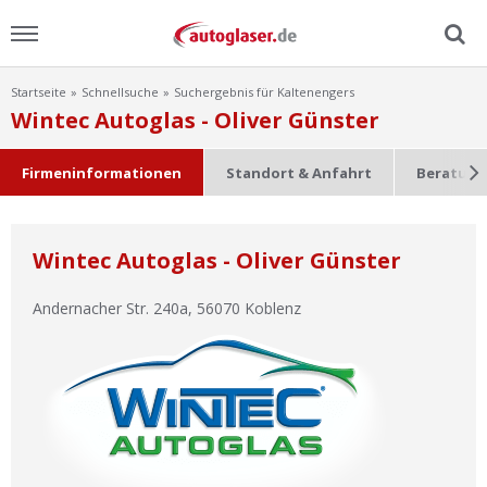
Startseite
Schnellsuche
Suchergebnis für Kaltenengers
Menu
Wintec Autoglas - Oliver Günster
Home
Firmeninformationen
Standort & Anfahrt
Beratung
News
Wintec Autoglas - Oliver Günster
Ratgeber
Andernacher Str. 240a
,
56070
Koblenz
Scheibensuche
FAQ
Lexikon