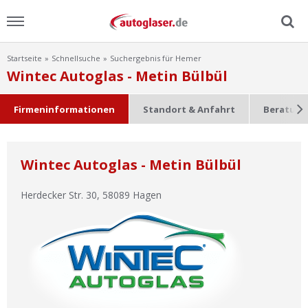
Startseite
Schnellsuche
Suchergebnis für Hemer
Menu
Wintec Autoglas - Metin Bülbül
Home
Firmeninformationen
Standort & Anfahrt
Beratung
News
Wintec Autoglas - Metin Bülbül
Ratgeber
Herdecker Str. 30
,
58089
Hagen
Scheibensuche
FAQ
Lexikon