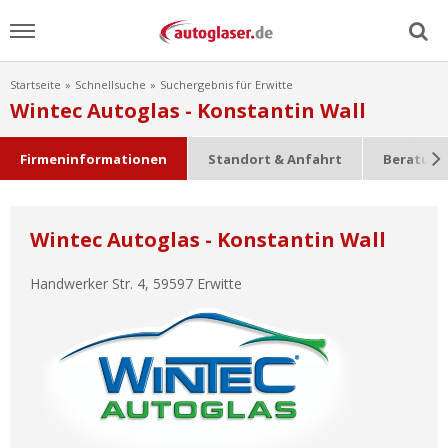
Startseite
Schnellsuche
Suchergebnis für Erwitte
Menu
Wintec Autoglas - Konstantin Wall
Home
Firmeninformationen
Standort & Anfahrt
Beratung
News
Wintec Autoglas - Konstantin Wall
Ratgeber
Handwerker Str. 4
,
59597
Erwitte
Scheibensuche
FAQ
Lexikon