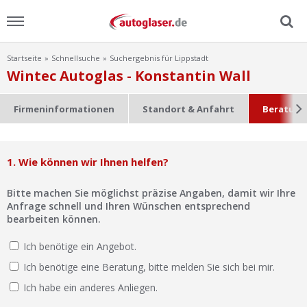
Startseite
Schnellsuche
Suchergebnis für Lippstadt
Menu
Wintec Autoglas - Konstantin Wall
Home
Firmeninformationen
Standort & Anfahrt
Beratung
News
1. Wie können wir Ihnen helfen?
Ratgeber
Bitte machen Sie möglichst präzise Angaben, damit wir Ihre
Scheibensuche
Anfrage schnell und Ihren Wünschen entsprechend
bearbeiten können.
FAQ
Ich benötige ein Angebot.
Ich benötige eine Beratung, bitte melden Sie sich bei mir.
Lexikon
Ich habe ein anderes Anliegen.