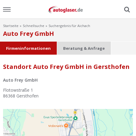
Startseite
Schnellsuche
Suchergebnis für Aichach
Menu
Auto Frey GmbH
Home
Firmeninformationen
Beratung & Anfrage
News
Standort Auto Frey GmbH in Gersthofen
Ratgeber
Auto Frey GmbH
Scheibensuche
Flotowstraße 1
86368
Gersthofen
FAQ
Lexikon