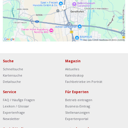
Ist Ihre Werkstatt schon dabei?
Kostenlos eintragen
Werkstatt Login
Suche
Magazin
Schnellsuche
Aktuelles
Kartensuche
Kaleidoskop
Detailsuche
Fachbetriebe im Porträt
Service
Für Experten
FAQ / Häufige Fragen
Betrieb eintragen
Lexikon / Glossar
Business-Eintrag
Expertenfrage
Stellenanzeigen
Newsletter
Expertenportal