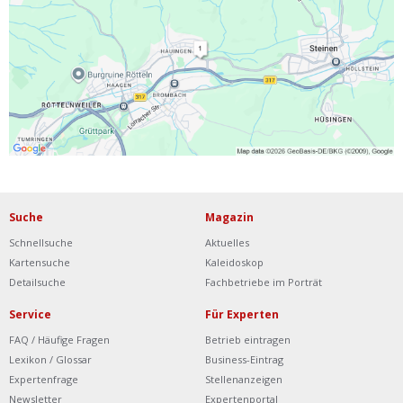
Ist Ihre Werkstatt schon dabei?
Kostenlos eintragen
Werkstatt Login
Suche
Magazin
Schnellsuche
Aktuelles
Kartensuche
Kaleidoskop
Detailsuche
Fachbetriebe im Porträt
Service
Für Experten
FAQ / Häufige Fragen
Betrieb eintragen
Lexikon / Glossar
Business-Eintrag
Expertenfrage
Stellenanzeigen
Newsletter
Expertenportal