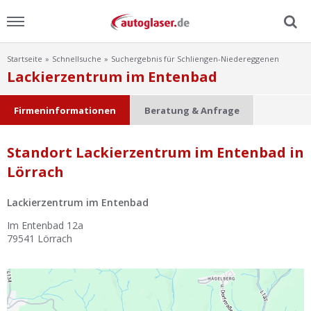
Startseite
Schnellsuche
Suchergebnis für Schliengen-Niedereggenen
Menu
Lackierzentrum im Entenbad
Home
Firmeninformationen
Beratung & Anfrage
News
Standort Lackierzentrum im Entenbad in
Lörrach
Ratgeber
Lackierzentrum im Entenbad
Scheibensuche
Im Entenbad 12a
79541
Lörrach
FAQ
Lexikon