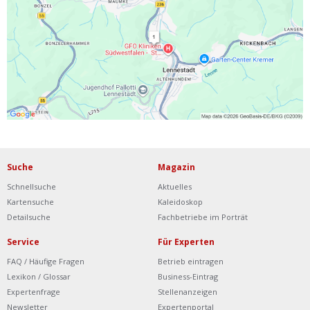
Ist Ihre Werkstatt schon dabei?
Kostenlos eintragen
Werkstatt Login
Suche
Magazin
Schnellsuche
Aktuelles
Kartensuche
Kaleidoskop
Detailsuche
Fachbetriebe im Porträt
Service
Für Experten
FAQ / Häufige Fragen
Betrieb eintragen
Lexikon / Glossar
Business-Eintrag
Expertenfrage
Stellenanzeigen
Newsletter
Expertenportal