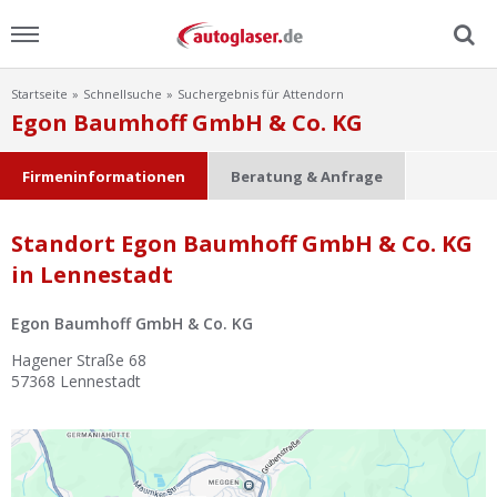
Startseite
Schnellsuche
Suchergebnis für Attendorn
Menu
Egon Baumhoff GmbH & Co. KG
Home
Firmeninformationen
Beratung & Anfrage
News
Standort Egon Baumhoff GmbH & Co. KG
in Lennestadt
Ratgeber
Egon Baumhoff GmbH & Co. KG
Scheibensuche
Hagener Straße 68
57368
Lennestadt
FAQ
Lexikon