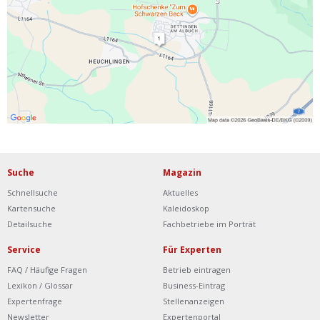
Ist Ihre Werkstatt schon dabei?
Kostenlos eintragen
Werkstatt Login
Suche
Magazin
Schnellsuche
Aktuelles
Kartensuche
Kaleidoskop
Detailsuche
Fachbetriebe im Porträt
Service
Für Experten
FAQ / Häufige Fragen
Betrieb eintragen
Lexikon / Glossar
Business-Eintrag
Expertenfrage
Stellenanzeigen
Newsletter
Expertenportal