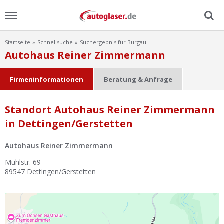
Startseite
Schnellsuche
Suchergebnis für Burgau
Menu
Autohaus Reiner Zimmermann
Home
Firmeninformationen
Beratung & Anfrage
News
Standort Autohaus Reiner Zimmermann
in Dettingen/Gerstetten
Ratgeber
Autohaus Reiner Zimmermann
Scheibensuche
Mühlstr. 69
89547
Dettingen/Gerstetten
FAQ
Lexikon