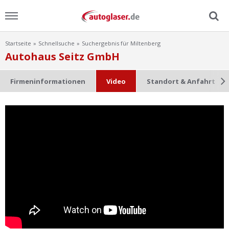
Startseite
Schnellsuche
Suchergebnis für Miltenberg
Menu
Autohaus Seitz GmbH
Home
Firmeninformationen
Video
Standort & Anfahrt
News
Ratgeber
Scheibensuche
FAQ
Lexikon