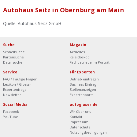
Ist Ihre Werkstatt schon dabei?
Autohaus Seitz in Obernburg am Main
Kostenlos eintragen
Quelle: Autohaus Seitz GmbH
Werkstatt Login
Suche
Magazin
Schnellsuche
Aktuelles
Kartensuche
Kaleidoskop
Detailsuche
Fachbetriebe im Porträt
Service
Für Experten
FAQ / Häufige Fragen
Betrieb eintragen
Lexikon / Glossar
Business-Eintrag
Expertenfrage
Stellenanzeigen
Newsletter
Expertenportal
Social Media
autoglaser.de
Facebook
Wir über uns
YouTube
Kontakt
Impressum
Datenschutz
Nutzungsbedingungen