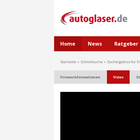
Home
News
Ratgeber
Startseite
Schnellsuche
Suchergebnis für F
Firmeninformationen
Video
S