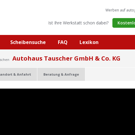
Werben auf auto
Ist Ihre Werkstatt schon dabei?
Kostenl
Scheibensuche
FAQ
Lexikon
Autohaus Tauscher GmbH & Co. KG
ischen
tandort & Anfahrt
Beratung & Anfrage